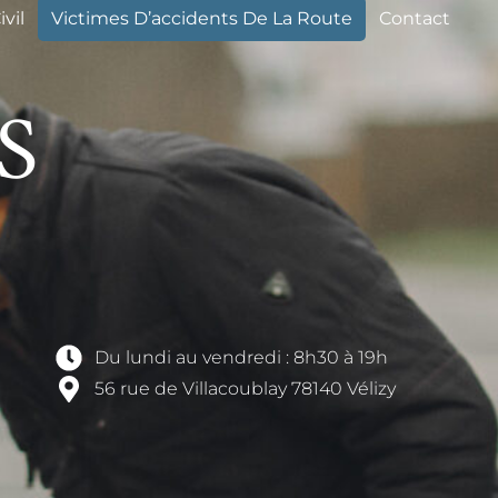
ivil
Victimes D’accidents De La Route
Contact
S
Du lundi au vendredi : 8h30 à 19h
56 rue de Villacoublay 78140 Vélizy