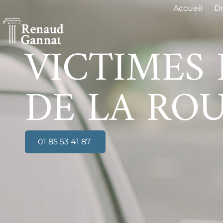
Accueil
Dr
VICTIMES 
DE LA RO
01 85 53 41 87