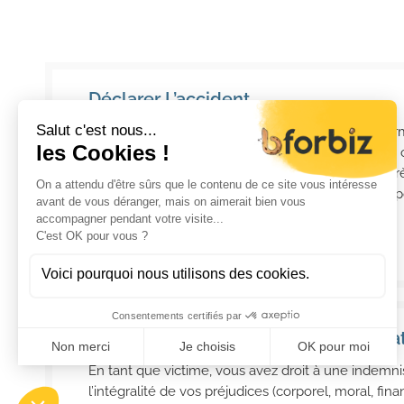
Déclarer L’accident
Après l’accident, vous devez impérativement infor
un délai de 5 jours ouvrés. En cas de délit de fuite
d’identification du responsable, porter plainte aupr
compétentes (police ou gendarmerie) est crucial p
en tant que victime d’un accident de la route.
Engager Une Procédure D’indemnisa
En tant que victime, vous avez droit à une indemni
l’intégralité de vos préjudices (corporel, moral, fina