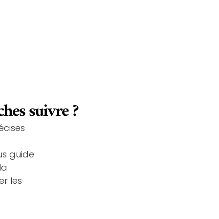
ches suivre ?
écises
us guide
la
r les