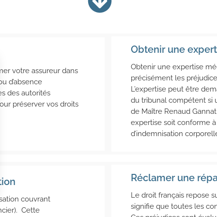
Obtenir une exper
Obtenir une expertise méd
mer votre assureur dans
précisément les préjudice
 ou d’absence
L’expertise peut être dem
ès des autorités
du tribunal compétent si 
our préserver vos droits
de Maître Renaud Gannat
expertise soit conforme 
d’indemnisation corporelle
Réclamer une répar
tion
Le droit français repose su
sation couvrant
signifie que toutes les c
ncier). Cette