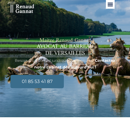
Maître Renaud Gannat
AVOCAT AU BARREAU
DE VERSAILLES
Besoin d’un conseil juridique sur-mesure ?
Contactez
notre cabinet dès aujourd’hui !
01 85 53 41 87