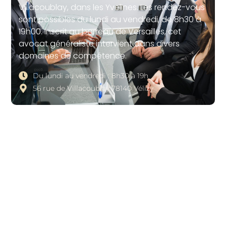
Villacoublay, dans les Yvelines. Les rendez-vous
sont possibles du lundi au vendredi, de 8h30 à
19h00. Inscrit au barreau de Versailles, cet
avocat généraliste intervient dans divers
domaines de compétence.
Du lundi au vendredi : 8h30 à 19h
56 rue de Villacoublay 78140 Vélizy