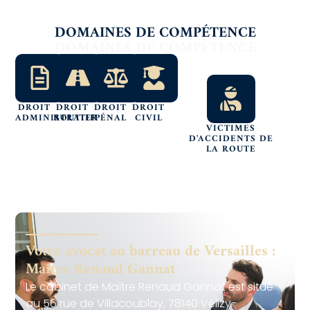
DOMAINES DE COMPÉTENCE
DROIT
DROIT
DROIT
DROIT
ADMINISTRATIF
ROUTIER
PÉNAL
CIVIL
VICTIMES
D'ACCIDENTS DE
LA ROUTE
Votre avocat au barreau de Versailles :
Maître Renaud Gannat
Le cabinet de Maître Renaud Gannat est situé
au 56 rue de Villacoublay, 78140 Vélizy-