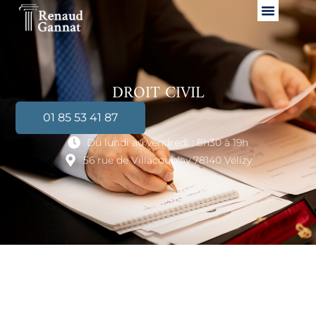
DROIT CIVIL
01 85 53 41 87
Du lundi au vendredi : 8h30 à 19h
56 rue de Villacoublay 78140 Vélizy